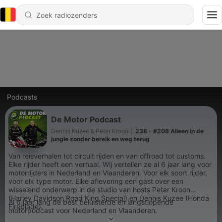
Podcasts
De Motor Podcast
Dennis Kuzee & Peter Kroon
|
238 - #208 Alleen in de
jungle zonder bereik en weg terug
Van reisverhalen tot circuit rijden en van offroad tot customs.
Elke rijder heeft een verhaal. Wij vertellen ze al 6 jaar lang voor
motorrijders in Nederland en Vlaanderen. Voor elk soort rijder,
voor elk type motor. Elke aflevering een gast over een
wisselend onderwerp in de studio van hosts Peter Kroon
(Harley Davidson Road King Special) en Dennis Kuzee (Honda
Al 6 jaar lang de best beluisterde en langstlopende
Fireblade).
motorpodcast voor Nederland en Vlaanderen.