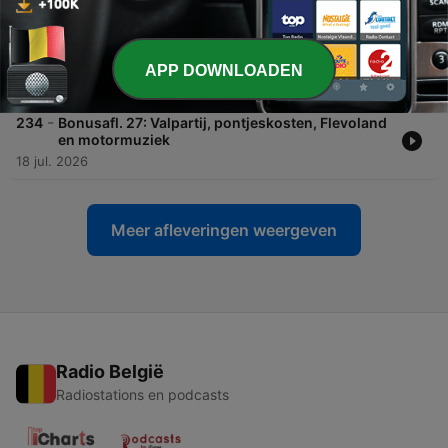
17 feb. 2021
-
235
#207 Met geweren weggestuurd tijdens een
bizarre motorreis
APP DOWNLOADEN
22 jul. 2026
-
234
Bonusafl. 27: Valpartij, pontjeskosten, Flevoland
en motormuziek
18 jul. 2026
Meer afleveringen weergeven
Radio België
Radiostations en podcasts