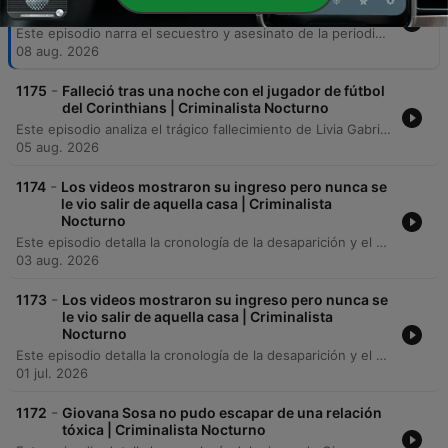
a su domicilio | Criminalista Nocturno
Este episodio narra el secuestro y asesinato de la periodista Roxana Berenice Guzmán Ramírez en Veracruz, detallando la implicación de policías municipales con un grupo criminal. La investigación revela cómo su labor periodística sobre abusos de autoridad pudo estar relacionada con su crimen, culminando en el hallazgo de sus restos. Asimismo, se profundiza en las investigaciones y capturas relacionadas con el caso, incluyendo la red criminal y la complicidad entre autoridades y grupos delictivos. El episodio aborda también los esfuerzos legales para desafiar la inmunidad de funcionarios señalados y contextualiza la peligrosidad de ejercer el periodismo en México.
08 aug. 2026
-
1175
Falleció tras una noche con el jugador de fútbol
del Corinthians | Criminalista Nocturno
Este episodio analiza el trágico fallecimiento de Livia Gabriele da Silva Matos el 30 de enero de 2024, tras sufrir múltiples paros cardiorrespiratorios después de un encuentro con el futbolista Dimas Cándido de Oliveira Filo. Se exploran las complicaciones médicas, los hallazgos de la necropsia y las sospechas iniciales de violencia. La investigación judicial concluyó que el deceso fue una fatalidad médica causada por una hemorragia aguda sin intención de daño por parte del jugador. A pesar del cierre legal del caso por ausencia de responsabilidad penal, se examina el profundo impacto mediático y social en la carrera de Dimas.
05 aug. 2026
-
1174
Los videos mostraron su ingreso pero nunca se
le vio salir de aquella casa | Criminalista
Nocturno
Este episodio detalla la cronología de la desaparición y el hallazgo del cuerpo de Ivonne Marisela López Rosendo, desde su último mensaje a su madre hasta el descubrimiento en Morelos. Se describen las investigaciones sobre su ingreso a una vivienda en Coyoacán, el hallazgo de su triciclo eléctrico y las detenciones de implicados relacionados con el traslado del cuerpo. Asimismo, se analizan las inconsistencias en la investigación y la teoría de la familia sobre una acción coordinada. El relato repasa la línea de tiempo de los hechos y concluye con un mensaje de cierre del podcast.
03 aug. 2026
-
1173
Los videos mostraron su ingreso pero nunca se
le vio salir de aquella casa | Criminalista
Nocturno
Este episodio detalla la cronología de la desaparición y el hallazgo del cuerpo de Ivonne Marisela López Rosendo, desde su último mensaje a su madre hasta el descubrimiento en Morelos. Se describen las investigaciones sobre su ingreso a una vivienda en Coyoacán, el hallazgo de su triciclo eléctrico y las detenciones de implicados relacionados con el traslado del cuerpo. Asimismo, se analizan las inconsistencias en la investigación y la teoría de la familia sobre una acción coordinada. Se repasa la línea de tiempo de los hechos y se concluye con un mensaje de cierre del podcast.
01 jul. 2026
-
1172
Giovana Sosa no pudo escapar de una relación
tóxica | Criminalista Nocturno