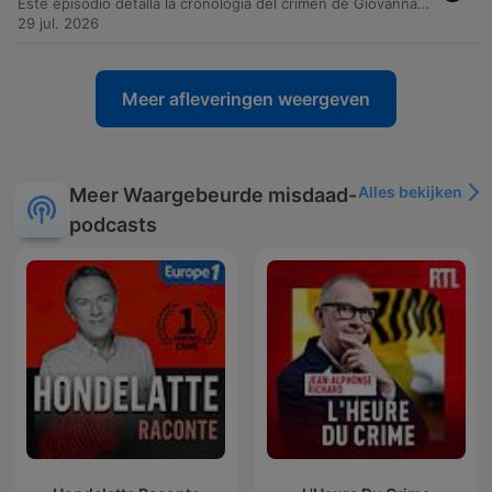
Este episodio detalla la cronología del crimen de Giovanna Guadalupe Sosa, desde los antecedentes de violencia y la restricción perimetral contra su expareja, Tiziano Fiss, hasta el encuentro fatal en un hotel de Tigre. Se examinan las pruebas técnicas del disparo y la importancia de entender el contexto de violencia previa. La investigación judicial analiza si el hecho fue un accidente o un feminicidio premeditado. Mientras la defensa sostiene la hipótesis de un accidente durante un supuesto juego, la fiscalía sostiene que se trató de una ejecución a sangre fría, destacando la ausencia de auxilio inmediato tras el disparo.
29 jul. 2026
Meer afleveringen weergeven
Alles bekijken
Meer Waargebeurde misdaad-
podcasts