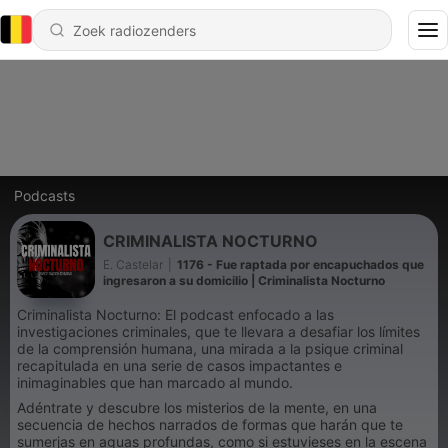
Podcasts
CRIMINALISTA NOCTURNO
E. Castelar
|
1176 - Fue raptada por encapuchados que
ingresaron a su domicilio | Criminalista Nocturno
Criminalista Nocturno: El podcast enfocado a las
investigaciones criminales, que te llevara a desafiar los límites
de la comprensión humana, una mirada a la psique criminal
recapitulada en una serie de casos impactantes e
inimaginables que han marcado al mundo.
Adéntrate y descubre los misterios de la mente, en una
secuencia de hechos narrados de formas que harán que te
sumerjas en aguas profundas, como si estuvieses en la escena