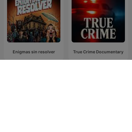
Enigmas sin resolver
True Crime Documentary
Piinan Kirous
Dateline NBC