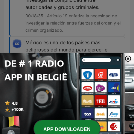
investigar la complicidad entre
autoridades y grupos criminales.
00:18:35 · Artículo 19 enfatiza la necesidad de
investigar la relación entre fuerzas del orden y el
crimen organizado.
México es uno de los países más
peligrosos del mundo para ejercer el
periodismo, y casos como el de Roxana
evidencian la urgencia de mejorar la
protección de quienes realizan esta labor.
00:27:26 · El narrador concluye contextualizando
la gravedad de la situación de seguridad para la
prensa en México.
Afleveringen
APP DOWNLOADEN
-
1176
Fue raptada por encapuchados que ingresaron