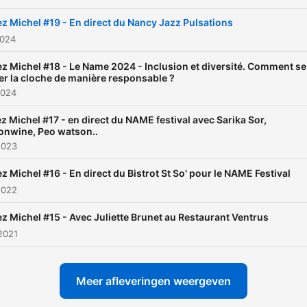
invités y participent aussi,
avec ce qu’ils ont sous la m
z Michel #19 - En direct du Nancy Jazz Pulsations
leur voix, des objets ou de
2024
instruments…Invités qui ne
z Michel #18 - Le Name 2024 - Inclusion et diversité. Comment se
er la cloche de manière responsable ?
viennent pas les mains vid
2024
Ils apportent à manger et à
écouter. Chacun vient ave
z Michel #17 - en direct du NAME festival avec Sarika Sor,
nwine, Peo watson..
morceau sur lequel ils doiv
2023
dire un mot. Il s’agit de met
z Michel #16 - En direct du Bistrot St So' pour le NAME Festival
la main à la pâte.Nous so
2022
soutenus par Terroirs d'Ave
z Michel #15 - Avec Juliette Brunet au Restaurant Ventrus
un marché de producteur
2021
chouette qui approvisionne
public francilien de produit
issus de l'agriculture pays
Meer afleveringen weergeven
et de la pèche artisanale.