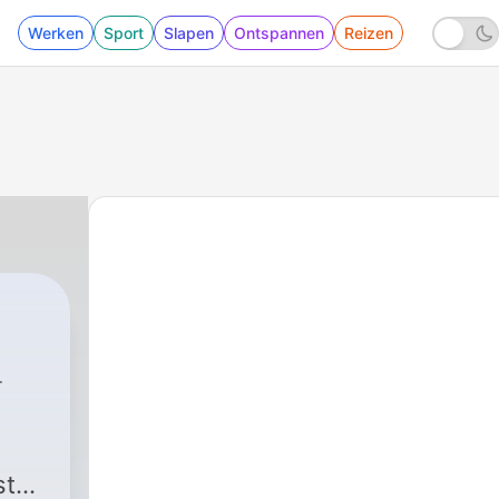
Werken
Sport
Slapen
Ontspannen
Reizen
st