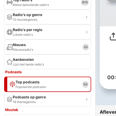
810
Meest beluisterde radio's
Radio's op genre
15 muziekgenres
Radio's per regio
Lokale radio's
Nieuws
33
Nieuwsradio's
Aanbevolen
Lijst met beste radio's
Podcasts
00
Top podcasts
50
Populairste podcasts
Podcasts op genre
18 themagenres
Muziek
Afleve