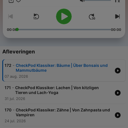
1
x
eine Woche vorab exklusiv in ARD Sounds.
Volume
00:00
00:00
Afleveringen
-
172
CheckPod Klassiker: Bäume | Über Bonsais und
Mammutbäume
07 aug. 2026
-
171
CheckPod Klassiker: Lachen | Von kitzligen
Tieren und Lach-Yoga
31 jul. 2026
-
170
CheckPod Klassiker: Zähne | Von Zahnpasta und
Vampiren
24 jul. 2026