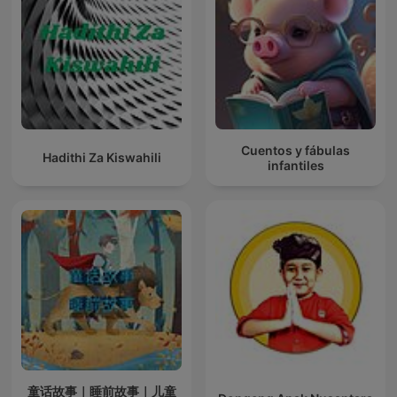
Cuentos y fábulas
Hadithi Za Kiswahili
infantiles
童话故事｜睡前故事｜儿童