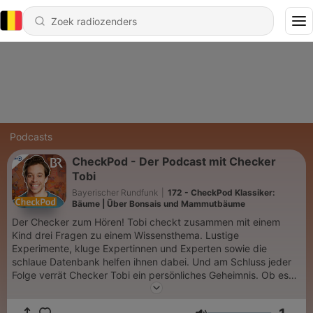
Podcasts
CheckPod - Der Podcast mit Checker
Tobi
Bayerischer Rundfunk
|
172 - CheckPod Klassiker:
Bäume | Über Bonsais und Mammutbäume
Der Checker zum Hören! Tobi checkt zusammen mit einem
Kind drei Fragen zu einem Wissensthema. Lustige
Experimente, kluge Expertinnen und Experten sowie die
schlaue Datenbank helfen ihnen dabei. Und am Schluss jeder
Folge verrät Checker Tobi ein persönliches Geheimnis. Ob es
um Bäume, Märchen oder Schleim geht, im CheckPod macht
Wissen Spaß und gute Laune. Alle neuen Folgen gibt es immer