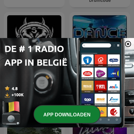
Drumcode
Hardcore Mixtapes
Dance Anthems
APP DOWNLOADEN