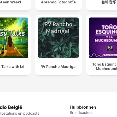
t een Week!
Aprendo Fotografía
咖啡音乐
Toño Esquinca
 Talks with Izi
RV Pancho Madrigal
Muchedum
dio België
Hulpbronnen
Broadcasters
iostations en podcasts