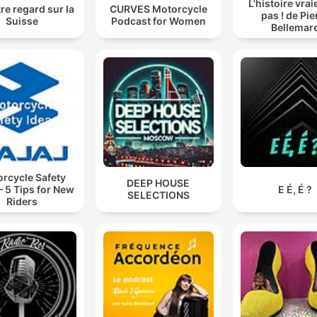
L'histoire vraie
re regard sur la
CURVES Motorcycle
pas ! de Pie
Suisse
Podcast for Women
Bellemar
rcycle Safety
DEEP HOUSE
– 5 Tips for New
E É, É ?
SELECTIONS
Riders