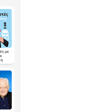
ές με
ρο
κη