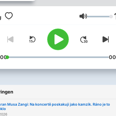
pohled na svět dneška. Mi
Pokorný se svými hosty z
kultury, sportu, médií i
Volume
veřejného života porovnává
bylo dřív a co je dnes jinak,
humorem i nadhledem hled
co se změnilo k lepšímu a 
možná zbytečně ztratilo
hodnotu. Podcast nabízí
:00
00
osobní příběhy, zkušenosti 
názory lidí, kteří už mají ně
odžito a nebojí se mluvit
otevřeně. Boomer Talk zár
ukazuje, že boomer může 
ringen
stále zvědavý, otevřený n
věcem a rozhodně ne zahoř
ran Musa Zangi: Na koncertě poskakuji jako kamzík. Ráno je to
Vychází každé úterý v 10:0
eklo
 2026