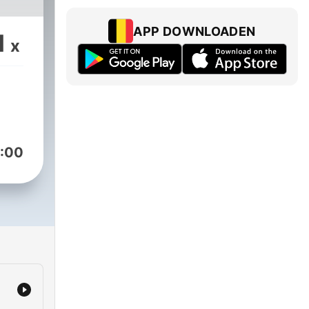
loš
APP DOWNLOADEN
1
x
, co
 a s
á,
co
:00
i
co
oveň
být
ovým
klý.
0!