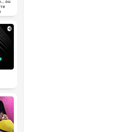
... ou
rre
e