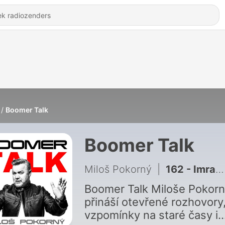
Boomer Talk
Boomer Talk
Miloš Pokorný
|
162 - Imran Musa Zangi: Na koncertě poskakuji jako kamzík. Ráno je to peklo
Boomer Talk Miloše Pokor
přináší otevřené rozhovory
vzpomínky na staré časy i