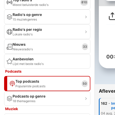
810
Meest beluisterde radio's
Radio's op genre
15 muziekgenres
Radio's per regio
Lokale radio's
Nieuws
33
Nieuwsradio's
00
Aanbevolen
Lijst met beste radio's
Podcasts
Top podcasts
50
Populairste podcasts
Afleve
Podcasts op genre
18 themagenres
-
162
Im
p
Muziek
04 aug.