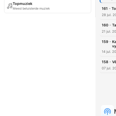
Topmuziek
-
161
To
Meest beluisterde muziek
28 jul. 
-
160
Ta
21 jul. 2
-
159
Ka
vy
14 jul. 2
-
158
Vě
07 jul. 2