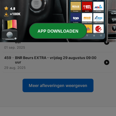
uur
01 sep. 2025
-
461
BNR Beurs EXTRA - maandag 1 september 08:00
uur
01 sep. 2025
APP DOWNLOADEN
-
460
BNR Beurs EXTRA - maandag 1 september 07:00
uur
01 sep. 2025
-
459
BNR Beurs EXTRA - vrijdag 29 augustus 09:00
uur
29 aug. 2025
Meer afleveringen weergeven