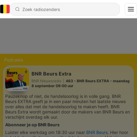
Podcasts
BNR Beurs Extra
BNR Nieuwsradio
|
463 - BNR Beurs EXTRA - maandag
8 september 09:00 uur
Pauzeknop of niet, de handelsoorlog is in volle gang. BNR
Beurs EXTRA geeft je in een paar minuten het laatste nieuws
over alles dat met de handelsoorlog te maken heeft. BNR
Beurs Extra wordt gemaakt door de makers van BNR Beurs en
verschijnt overdag elk uur.
Abonneer je op BNR Beurs
Luister elke werkdag om 18:30 uur naar
BNR Beurs
. Hier hoor