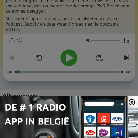
je het belangrijkste en opvallendste beursnieuws. Het nieuws
van vandaag, dat jou morgen verder brengt. BNR Beurs: voor
de slimme belegger.
Abonneer je op de podcast, ook te beluisteren via Apple
Podcast, Spotify en daar waar jij graag naar je podcasts
luistert.
1
x
Volume
00:00
00:00
Afleveringen
-
463
BNR Beurs EXTRA - maandag 8 september 09:00
uur
08 sep. 2025
-
462
BNR Beurs EXTRA - maandag 1 september 09:00