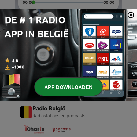
00:00
00:00
Afleveringen
-
2
Calendaria Français
15 apr. 2021
-
1
Français
09 feb. 2021
APP DOWNLOADEN
Radio België
Radiostations en podcasts