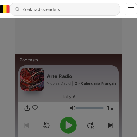
Podcasts
Arte Radio
Nicolas David
|
2 - Calendaria Français
Tokyo!
1
x
Volume