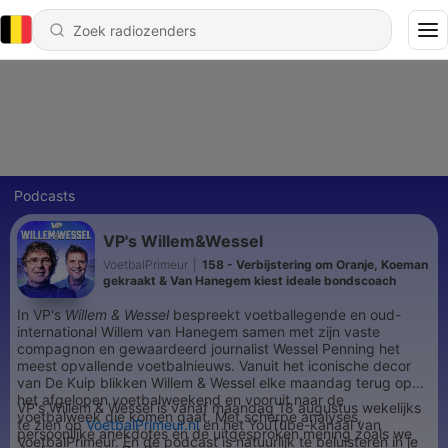
Podcasts
VP's Willem&Wessel
VoetbalPrimeur
|
158 - Verbijstering om Oranje, Koeman
gekraakt & Van Hanegem kiest ideale bondscoach
In VP's
Willem & Wessel
bespreekt voetballegende en oud-
international Willem van Hanegem samen met zijn vaste
compagnon en gewaardeerd journalist Wessel Penning het
meest opvallende voetbalnieuws. Vanuit het iconische decor
van De Kuip blikken Willem & Wessel elke maandag terug op
het afgelopen voetbalweekend en vooruit naar de
VP's Willem & Wessel is vanaf maandag 18 augustus wekelijks
voetbalweek die komen gaat. Met scherpe analyses,
te zien op
VoetbalPrimeur.nl
en het YouTube-kanaal van
persoonlijke anekdotes en de uitgesproken mening zoals we
VoetbalPrimeur. En de podcast is natuurlijk te beluisteren in je