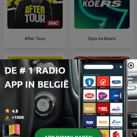
After Tour
Sporza Koers
Peloton RMC
Complètement Foot