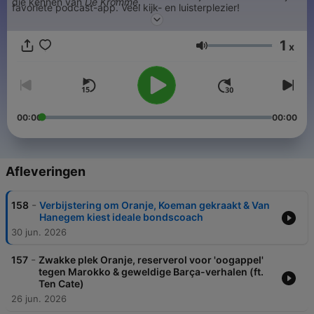
die kennen van
De Kromme
.
favoriete podcast-app. Veel kijk- en luisterplezier!
1
x
Volume
00:00
00:00
Afleveringen
-
158
Verbijstering om Oranje, Koeman gekraakt & Van
Hanegem kiest ideale bondscoach
30 jun. 2026
-
157
Zwakke plek Oranje, reserverol voor 'oogappel'
tegen Marokko & geweldige Barça-verhalen (ft.
Ten Cate)
26 jun. 2026