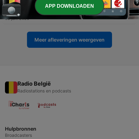
APP DOWNLOADEN
-
15
Goede raad = Aanwezig
03 jan. 2026
Meer afleveringen weergeven
Radio België
Radiostations en podcasts
Hulpbronnen
Broadcasters