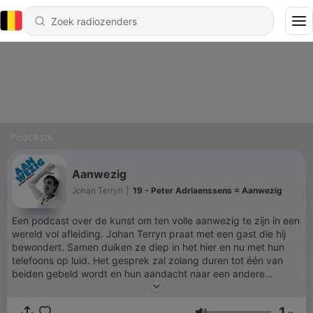
Podcasts
Aanwezig
Johan Terryn
|
19 - Peter Adriaenssens = Aanwezig
Een podcast over de kunst om ten volle aanwezig te zijn in een
wereld vol afleiding. Johan Terryn praat met een gast die hij
bewondert. Samen duiken ze diep in het hier en nu met hun
telefoons op luid. Het gesprek zal zolang duren tot één van
beiden gebeld wordt en hun aandacht naar een andere
dimensie vertrekt. Geen vragenlijstjes, geen agenda, maar
gewoon aandacht die hen verbindt. Deze podcast is het
1