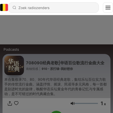
Podcasts
708090经典老歌|华语百位歌流行金曲大全
南柚情感
|
910 - 苏打绿-我好想你
本合集收录70、80、90年代华语经典老歌，集结乐坛百位实力歌
手的传世流行金曲。涵盖抒情、摇滚、民谣等多元风格，每一首都
是刻进时光的旋律，唤醒华语乐坛黄金年代的青春记忆与专属感
动，是不可错过的时代典藏合集。
1
x
Volume