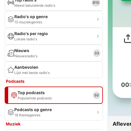
810
Meest beluisterde radio's
Radio's op genre
15 muziekgenres
Radio's per regio
Lokale radio's
Nieuws
33
Nieuwsradio's
Aanbevolen
Lijst met beste radio's
Podcasts
00
Top podcasts
50
Populairste podcasts
Podcasts op genre
18 themagenres
Afleve
Muziek