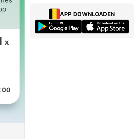
enes
op
APP DOWNLOADEN
1
x
:00