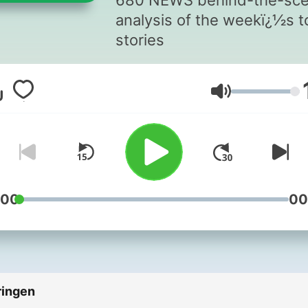
680 NEWS behind-the-sc
analysis of the weekï¿½s t
stories
Volume
:00
00
ringen