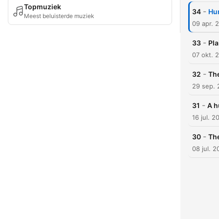
Topmuziek
-
34
Hum
Meest beluisterde muziek
09 apr. 
-
33
Pla
07 okt. 
-
32
The
29 sep. 
-
31
A h
16 jul. 2
-
30
The
08 jul. 2