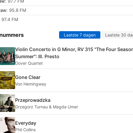
aw:
97.7 FM
ław:
95.8 FM
97.4 FM
 nummers
Laatste 7 dagen
Laatste 30 d
Violin Concerto in G Minor, RV 315 "The Four Seaso
Summer": III. Presto
Dover Quartet
Gone Clear
Von Hemingway
Przeprowadzka
Grzegorz Turnau & Magda Umer
Everyday
Phil Collins