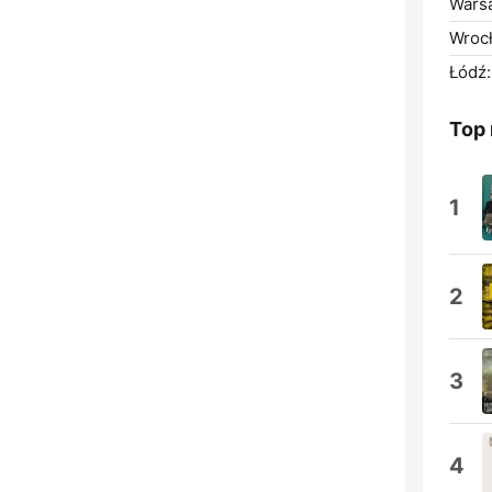
Wars
Wroc
Łódź:
Top
1
2
3
4