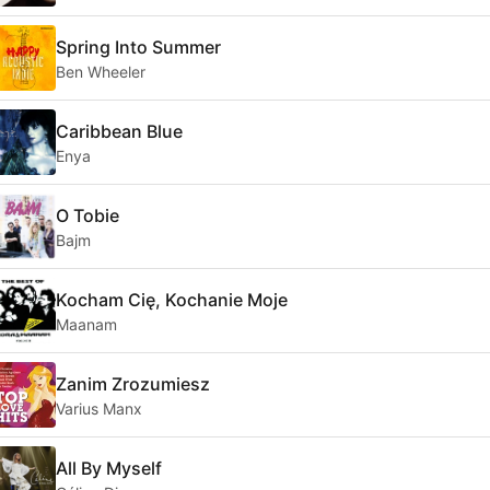
Spring Into Summer
Ben Wheeler
Caribbean Blue
Enya
O Tobie
Bajm
Kocham Cię, Kochanie Moje
Maanam
Zanim Zrozumiesz
Varius Manx
All By Myself