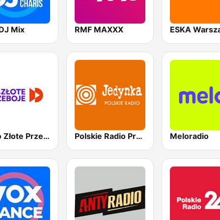
DJ Mix
RMF MAXXX
ESKA Warsz
Radio Złote Przeboje
Polskie Radio Program I (PR1) Jedynka
Meloradio