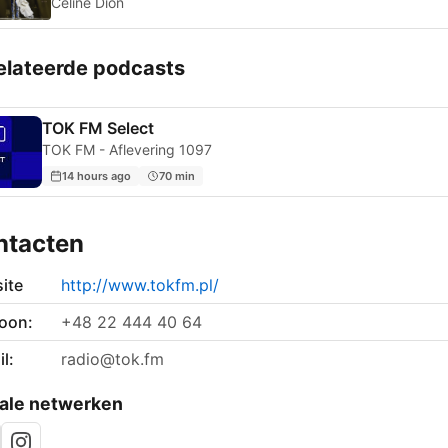
Céline Dion
elateerde podcasts
TOK FM Select
TOK FM - Aflevering 1097
14 hours ago
70 min
ntacten
ite
http://www.tokfm.pl/
foon:
+48 22 444 40 64
l:
radio@tok.fm
ale netwerken