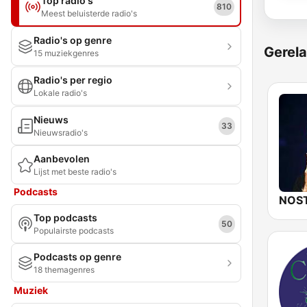
Top radio's
810
Meest beluisterde radio's
Radio's op genre
Gerela
15 muziekgenres
Radio's per regio
Lokale radio's
Nieuws
33
Nieuwsradio's
Aanbevolen
Lijst met beste radio's
Podcasts
Top podcasts
50
Populairste podcasts
Podcasts op genre
18 themagenres
Muziek