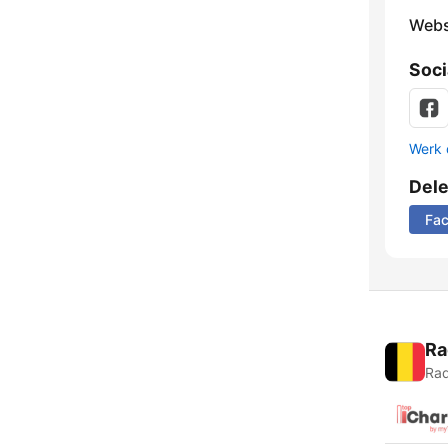
Webs
Soci
Werk 
Del
Fa
Ra
Rad