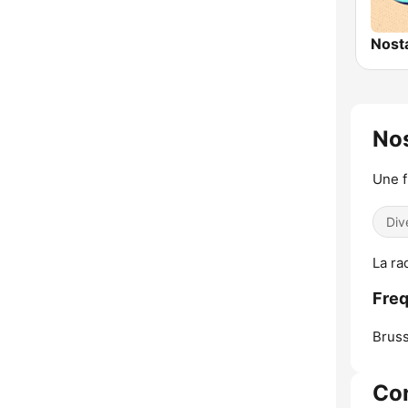
Nost
Nos
Une f
Div
La ra
Freq
Bruss
Co