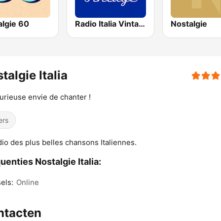
algie 60
Radio Italia Vintage
Nostalgie
talgie Italia
urieuse envie de chanter !
ers
dio des plus belles chansons Italiennes.
uenties Nostalgie Italia:
els:
Online
ntacten