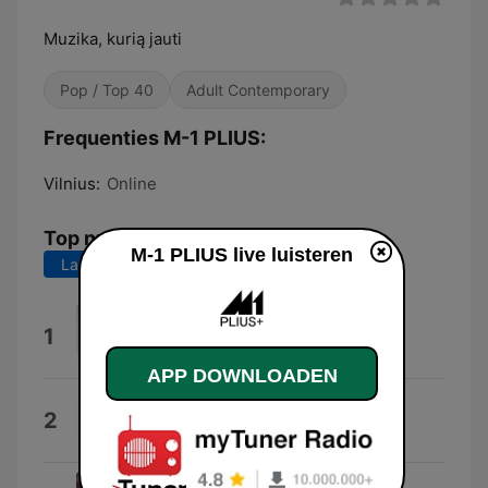
Muzika, kurią jauti
Pop / Top 40
Adult Contemporary
Frequenties M-1 PLIUS:
Vilnius:
Online
Top nummers
M-1 PLIUS live luisteren
Laatste 7 dagen
Laatste 30 dagen
Do It Again
1
Ray Dalton
APP DOWNLOADEN
Point of View
2
Point of View