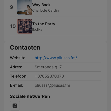
Way Back
9
Charlotte Cardin
To the Party
10
Ikoliks
Contacten
Website
http://www.pliusas.fm/
Adres:
Smetonos g. 7
Telefoon:
+37052370370
E-mail:
pliusas@pliusas.fm
Sociale netwerken