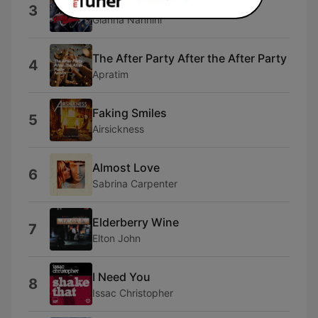
America
3
Gianna Nannini
The After Party After the After Party
4
Apratim
Faking Smiles
5
Airsickness
Almost Love
6
Sabrina Carpenter
Elderberry Wine
7
Elton John
I Need You
8
Issac Christopher