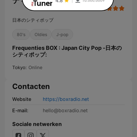
ティポップ
日本のシティポップ
80's
Oldies
J-pop
Frequenties BOX : Japan City Pop -日本の
シティポップ:
Tokyo:
Online
Contacten
Website
https://boxradio.net
E-mail:
hello@boxradio.net
Sociale netwerken