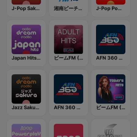
J-Pop Sakura 懐かしい
湘南ビーチFM (Shonan Beach FM)
J-Pop Powerplay
Japan Hits - Asia DREAM Radio
ビームFM (Beam FM) - Adult Hits
AFN 360 Tokyo (Japan Only)
Jazz Sakura - asia DREAM radio
AFN 360 Okinawa (Japan Only)
ビームFM (Beam FM)