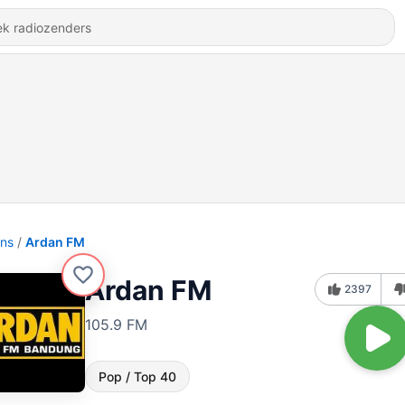
ons
Ardan FM
Ardan FM
2397
105.9 FM
Pop / Top 40