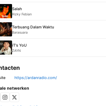
Salah
Rizky Febian
Terbuang Dalam Waktu
Barasuara
iT's YoU
ZAYN
ntacten
ite
https://ardanradio.com/
ale netwerken