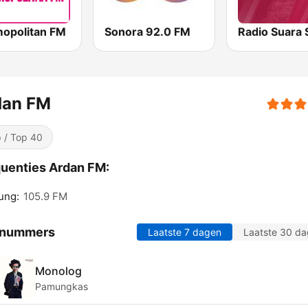
opolitan FM
Sonora 92.0 FM
dan FM
 / Top 40
uenties Ardan FM:
ung:
105.9 FM
 nummers
Laatste 7 dagen
Laatste 30 d
Monolog
Pamungkas