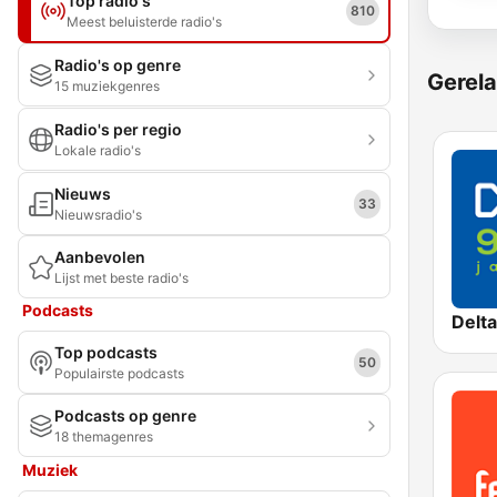
Top radio's
810
Meest beluisterde radio's
Radio's op genre
Gerela
15 muziekgenres
Radio's per regio
Lokale radio's
Nieuws
33
Nieuwsradio's
Aanbevolen
Lijst met beste radio's
Podcasts
Delt
Top podcasts
50
Populairste podcasts
Podcasts op genre
18 themagenres
Muziek