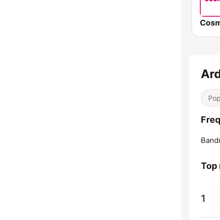
Cosm
Ar
Pop
Freq
Band
Top
1