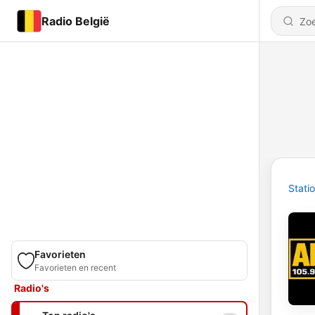
Radio België
Stati
Favorieten
Favorieten en recent
Radio's