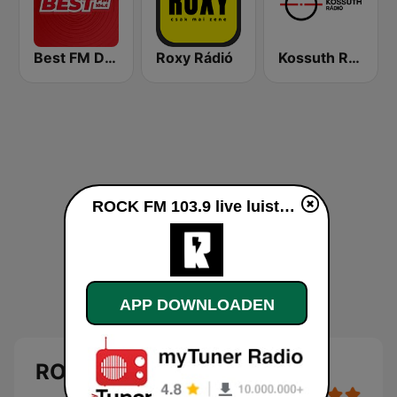
Best FM Debrecen
Roxy Rádió
Kossuth Rádió
ROCK FM 103.9 live luisteren
APP DOWNLOADEN
ROCK FM 103.9