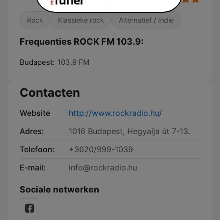
Rock
Klassieke rock
Alternatief / Indie
Frequenties ROCK FM 103.9:
Budapest:
103.9 FM
Contacten
Website
http://www.rockradio.hu/
Adres:
1016 Budapest, Hegyalja út 7-13.
Telefoon:
+3620/999-1039
E-mail:
info@rockradio.hu
Sociale netwerken