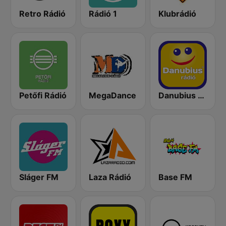
Retro Rádió
Rádió 1
Klubrádió
Petőfi Rádió
MegaDance
Danubius Rádió
Sláger FM
Laza Rádió
Base FM