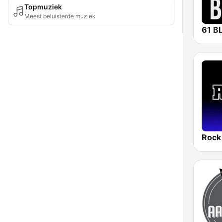
Topmuziek
Meest beluisterde muziek
61 B
Rock