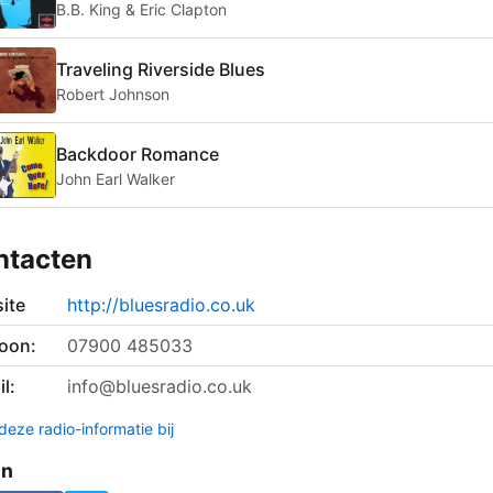
B.B. King & Eric Clapton
Traveling Riverside Blues
Robert Johnson
Backdoor Romance
John Earl Walker
ntacten
ite
http://bluesradio.co.uk
foon:
07900 485033
l:
info@bluesradio.co.uk
deze radio-informatie bij
en