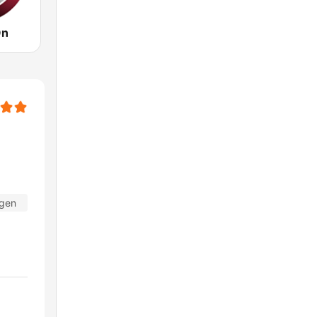
On
agen