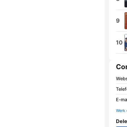
9
10
Co
Webs
Tele
E-mai
Werk 
Del