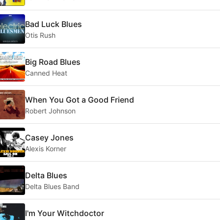
Bad Luck Blues
Otis Rush
Big Road Blues
Canned Heat
When You Got a Good Friend
Robert Johnson
Casey Jones
Alexis Korner
Delta Blues
Delta Blues Band
I'm Your Witchdoctor