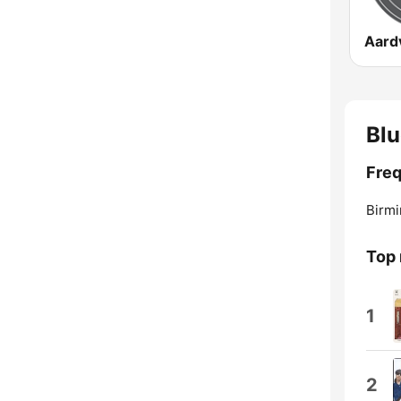
Blu
Freq
Birm
Top
1
2