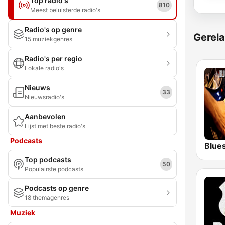
Top radio's
810
Meest beluisterde radio's
Radio's op genre
Gerela
15 muziekgenres
Radio's per regio
Lokale radio's
Nieuws
33
Nieuwsradio's
Aanbevolen
Lijst met beste radio's
Podcasts
Blue
Top podcasts
50
Populairste podcasts
Podcasts op genre
18 themagenres
Muziek