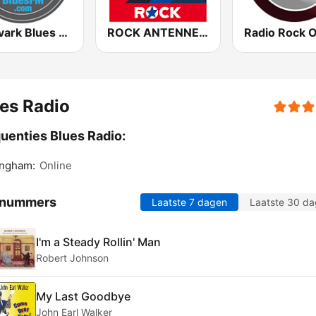
Aardvark Blues FM
ROCK ANTENNE Blues Rock
Radio Rock 
es Radio
uenties Blues Radio:
ingham:
Online
 nummers
Laatste 7 dagen
Laatste 30 d
I'm a Steady Rollin' Man
Robert Johnson
My Last Goodbye
John Earl Walker