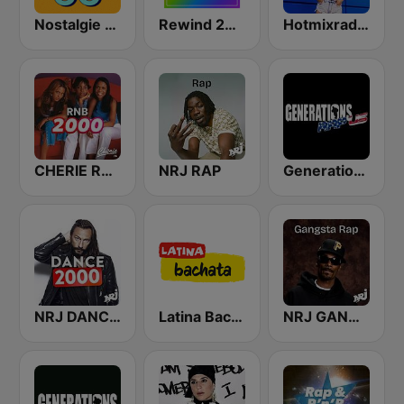
Nostalgie 2000
Rewind 2000's
Hotmixradio 2000
CHERIE RNB 2000
NRJ RAP
Generations Rap US
NRJ DANCE 2000'
Latina Bachata
NRJ GANGSTA RAP