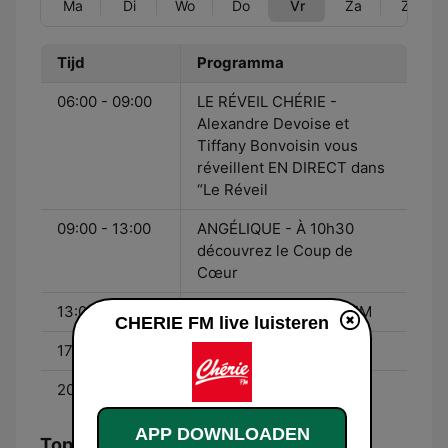
Ma
Di
Wo
Do
Vr
Za
Zo
Tijd
Programma
06:00 - 09:00
LE RÉVEIL CHÉRIE -
Alexandre Devoise et
Tiffany Bonvoisin vous
réveillent EN DIRECT dans
“Le Réveil
09:00 - 13:00
ANGÉLIQUE - À 10h30
découvrez le Coup de
Cœur
13:00 - 17:00
MARION - sur Chérie FM
CHERIE FM live luisteren
17:00 - 20:00
Didier Bonicel
20:00 - 00:00
Alexandre Lefort
APP DOWNLOADEN
Top nummers