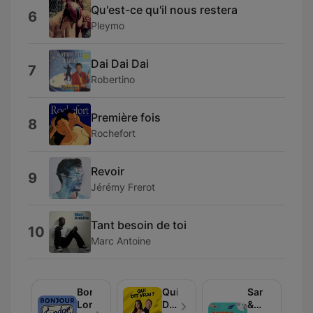
Qu'est-ce qu'il nous restera
6
Pleymo
Dai Dai Dai
7
Robertino
Première fois
8
Rochefort
Revoir
9
Jérémy Frerot
Tant besoin de toi
10
Marc Antoine
Bonjour
Qui
Sample
London
Dit
&