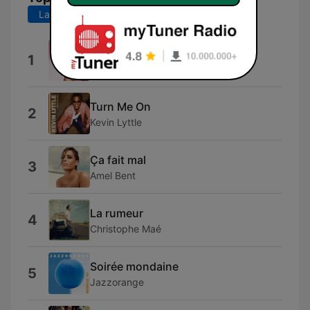
Laatste 7 dagen
Laatste 30 dagen
Like a Prayer
1
Mad'House
Turn Me On
2
Kevin Lyttle
Ça fait mal
3
Amel Bent
La rumeur
4
Christophe Maé
Soirée mondaine
5
Jazzorange