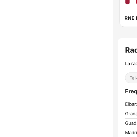
RNE 
Rad
La ra
Tal
Freq
Eibar
Gran
Guada
Madri