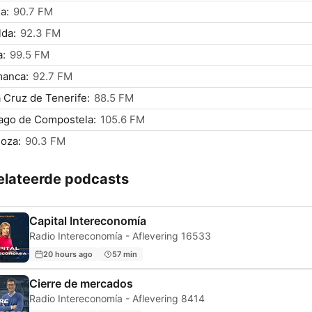
a:
90.7 FM
da:
92.3 FM
a:
99.5 FM
manca:
92.7 FM
 Cruz de Tenerife:
88.5 FM
ago de Compostela:
105.6 FM
oza:
90.3 FM
elateerde podcasts
Capital Intereconomía
Radio Intereconomía - Aflevering 16533
20 hours ago
57 min
Cierre de mercados
Radio Intereconomía - Aflevering 8414