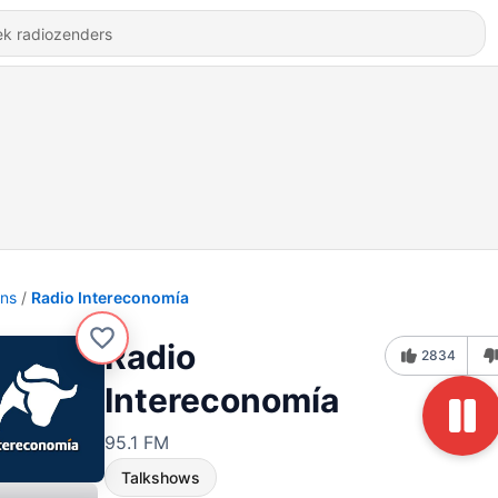
ons
Radio Intereconomía
Radio
2834
Intereconomía
95.1 FM
Talkshows