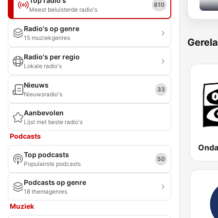
Top radio's
810
Meest beluisterde radio's
Radio's op genre
15 muziekgenres
Gerela
Radio's per regio
Lokale radio's
Nieuws
33
Nieuwsradio's
Aanbevolen
Lijst met beste radio's
Podcasts
Top podcasts
50
Populairste podcasts
Podcasts op genre
18 themagenres
Muziek