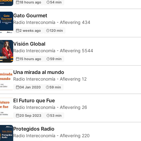
18 hours ago
54 min
Gato Gourmet
Radio Intereconomía - Aflevering 434
2 weeks ago
120 min
Visión Global
Radio Intereconomía - Aflevering 5544
15 hours ago
59 min
Una mirada al mundo
Radio Intereconomía - Aflevering 12
04 Jan 2020
59 min
El Futuro que Fue
Radio Intereconomía - Aflevering 26
20 Sep 2023
53 min
Protegidos Radio
Radio Intereconomía - Aflevering 220