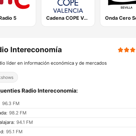
Radio 5
Cadena COPE Valencia
Onda Cero Se
io Intereconomía
dio líder en información económica y de mercados
kshows
uenties Radio Intereconomía:
:
96.3 FM
ada:
98.2 FM
lajara:
94.1 FM
d:
95.1 FM