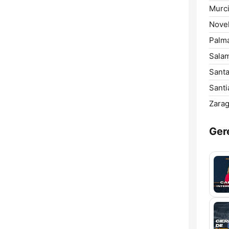
Murci
Novel
Palm
Sala
Santa
Santi
Zarag
Ger