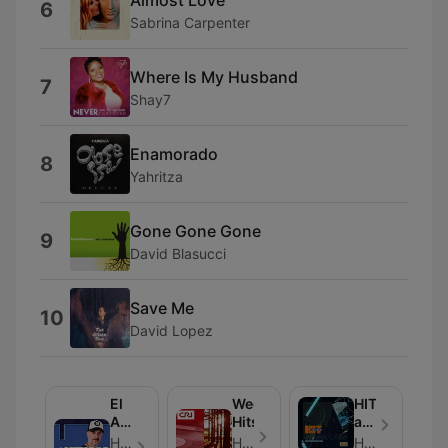
6
Sabrina Carpenter
Where Is My Husband
7
Shay7
Enamorado
8
Yahritza
Gone Gone Gone
9
David Blasucci
Save Me
10
David Lopez
El
Weekend
HIT
AHITador
Hits
and
(horas
Dance
HIT FM - Aflevering 100
Hit FM - Aflevering 3
HIT FM