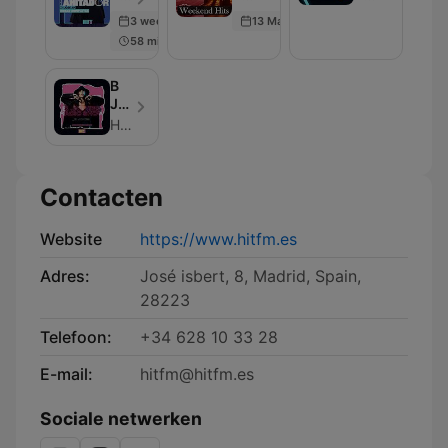
completas)
Sessions
3 weeks ago
13 Mar 2025
58 min
B
JONES
RADIO
HIT FM
SHOW
Contacten
Website
https://www.hitfm.es
Adres:
José isbert, 8, Madrid, Spain,
28223
Telefoon:
+34 628 10 33 28
E-mail:
hitfm@hitfm.es
Sociale netwerken