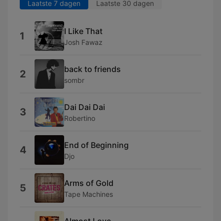
Laatste 7 dagen
Laatste 30 dagen
I Like That
1
Josh Fawaz
back to friends
2
sombr
Dai Dai Dai
3
Robertino
End of Beginning
4
Djo
Arms of Gold
5
Tape Machines
Almost Love