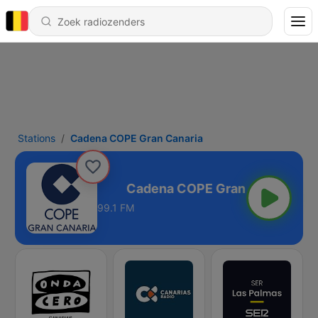
Stations
Cadena COPE Gran Canaria
Gran Canaria
99.1 FM