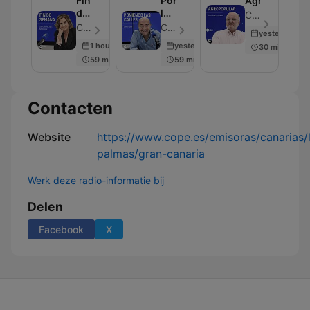
Fin
Poniendo
Agropopular
de
las
COPE - Aflevering 21
Semana
Calles
COPE - Aflevering 28
COPE - Aflevering 45
yesterday
1 hour ago
yesterday
30 min
59 min
59 min
Contacten
Website
https://www.cope.es/emisoras/canarias/
palmas/gran-canaria
Werk deze radio-informatie bij
Delen
Facebook
X