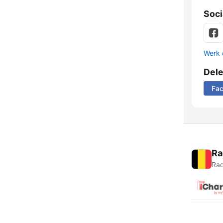
Soci
Werk 
Del
Fa
Ra
Rad