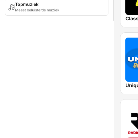
Topmuziek
Meest beluisterde muziek
Class
Uniq