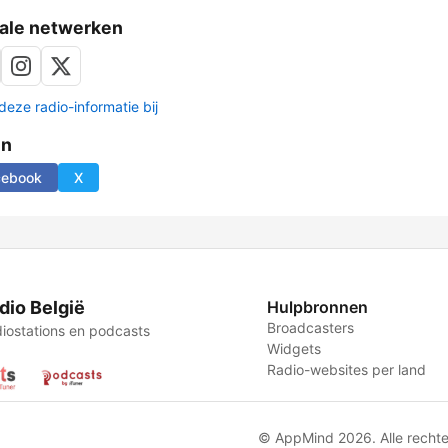
ale netwerken
deze radio-informatie bij
en
cebook
X
dio België
Hulpbronnen
Broadcasters
iostations en podcasts
Widgets
Radio-websites per land
© AppMind 2026. Alle recht