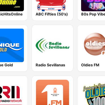
icHitsOnline
ABC Fifties (50's)
80s Pop Vib
ue Gold
Radio Sevillanas
Oldies FM