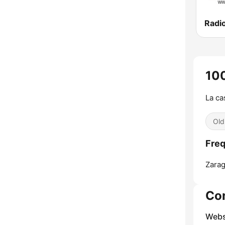
10
La ca
Old
Freq
Zarag
Co
Webs