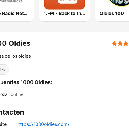
Radio Radio Network
1.FM - Back to the 50s and 60s
Oldies 100
00 Oldies
sa de los oldies
ies
uenties 1000 Oldies:
oza:
Online
ntacten
ite
https://1000oldies.com/