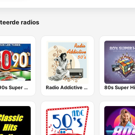
teerde radios
80s 90s Super Pop Hits
Radio Addictive 50s
80s Super Hi