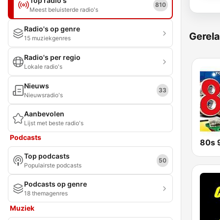
Top radio's
810
Meest beluisterde radio's
Radio's op genre
Gerela
15 muziekgenres
Radio's per regio
Lokale radio's
Nieuws
33
Nieuwsradio's
Aanbevolen
Lijst met beste radio's
Podcasts
Top podcasts
50
Populairste podcasts
Podcasts op genre
18 themagenres
Muziek