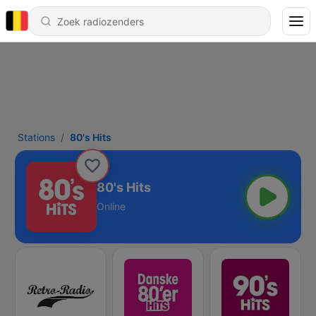
Stations
80's Hits
80's Hits
Online