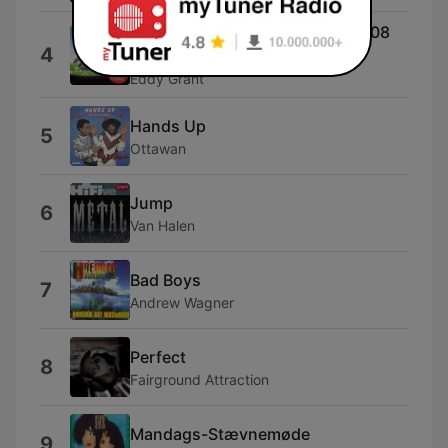
Gimme Hope Jo'Anna (Edit) [2008
4
Remaster]
Eddy Grant
Hands Up
5
Ottawan
Jump
6
Van Halen
Bad Boys
7
Andrew Wagner
Perfect
8
Fairground Attraction
Mandags-Stævnemøde
9