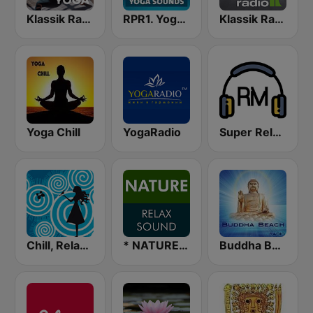
Klassik Radio Hatha Yoga
RPR1. Yoga Sounds
Klassik Radio Yoga
Yoga Chill
YogaRadio
Super Relax FM
Chill, Relaxing, Positive
* NATURE RELAX SOUND
Buddha Beach