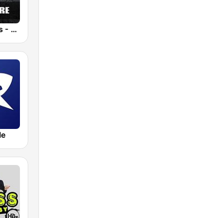
Technolovers - HARDCORE
le