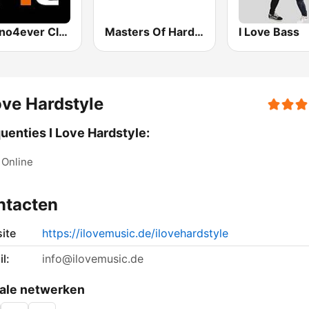
Techno4ever Club
Masters Of Hardcore
I Love Bass
ove Hardstyle
uenties I Love Hardstyle:
Online
ntacten
ite
https://ilovemusic.de/ilovehardstyle
l:
info@ilovemusic.de
ale netwerken