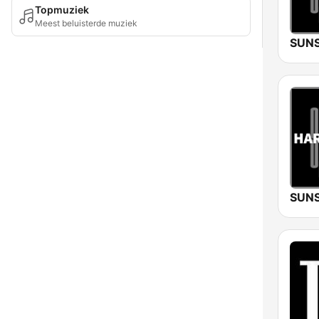
Topmuziek
Meest beluisterde muziek