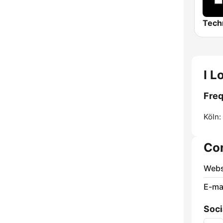
I L
Freq
Köln:
Co
Webs
E-mai
Soci