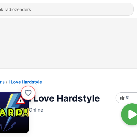
ons
I Love Hardstyle
I Love Hardstyle
51
Online