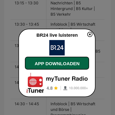
13:15 - 13:30
Nachrichten | B5
Hintergrund | B5 Kultur |
B5 Verkehr
13:30 - 13:45
Infoblock | B5 Wirtschaft
und Börse |
BR24 live luisteren
Programmhinweise
13:45 - 14:00
Nachrichten | B5
Hintergrund | B5 Sport | B5
Verkehr
APP DOWNLOADEN
14:00 - 14:15
Infoblock | B5 Bayern |
Programmhinweise
14:15 - 14:30
Nachrichten | B5
Hintergrund | B5 Kultur |
B5 Verkehr
14:30 - 14:45
Infoblock | B5 Wirtschaft
und Börse |