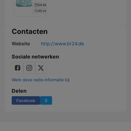
ARD
04 May 2026
Literatur-
45 min
Hörspiele
Contacten
Website
http://www.br24.de
Sociale netwerken
Werk deze radio-informatie bij
Delen
Facebook
X