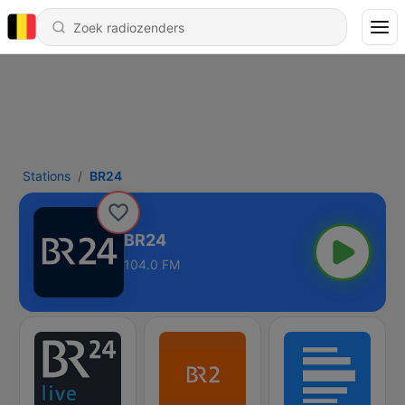
Stations
BR24
BR24
104.0 FM