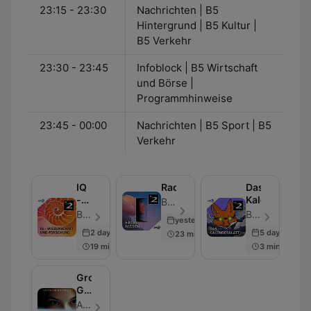
23:15 - 23:30
Nachrichten | B5
Hintergrund | B5 Kultur |
B5 Verkehr
23:30 - 23:45
Infoblock | B5 Wirtschaft
und Börse |
Programmhinweise
23:45 - 00:00
Nachrichten | B5 Sport | B5
Verkehr
IQ
Radiowissen
Das
-
Kalenderblatt
Bayerischer Rundfunk - Aflevering 2220
Wissenschaft
Bayerischer Rundfunk - Aflevering 987
Bayerischer Rundfunk - Aflevering 4318
yesterday
und
2 days ago
5 days ago
23 min
Forschung
19 min
3 min
Große
Geschichten
-
ARD - Aflevering 466