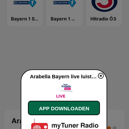
Bayern 1 Schwaben
Bayern 1 Oberbayern
Hitradio Ö3
Arabella Bayern live luisteren
APP DOWNLOADEN
Arabella Bayern