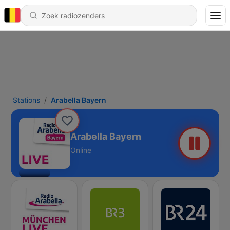
Stations
Arabella Bayern
Arabella Bayern
Online