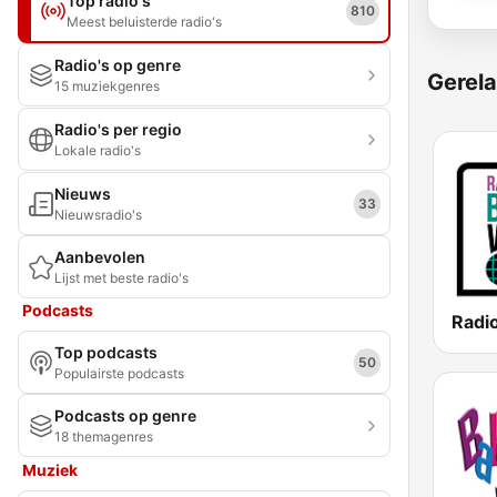
Top radio's
810
Meest beluisterde radio's
Radio's op genre
Gerela
15 muziekgenres
Radio's per regio
Lokale radio's
Nieuws
33
Nieuwsradio's
Aanbevolen
Lijst met beste radio's
Podcasts
Top podcasts
50
Populairste podcasts
Podcasts op genre
18 themagenres
Muziek