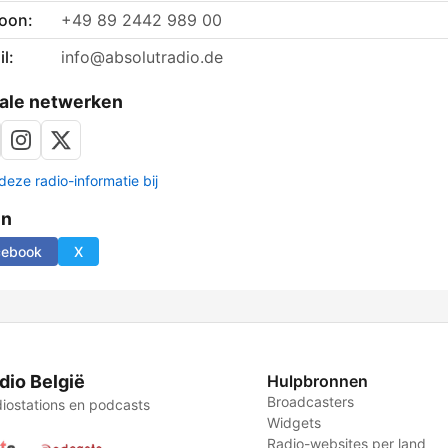
foon:
+49 89 2442 989 00
l:
info@absolutradio.de
ale netwerken
deze radio-informatie bij
en
cebook
X
dio België
Hulpbronnen
Broadcasters
iostations en podcasts
Widgets
Radio-websites per land