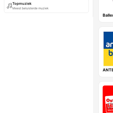
Topmuziek
Meest beluisterde muziek
Ball