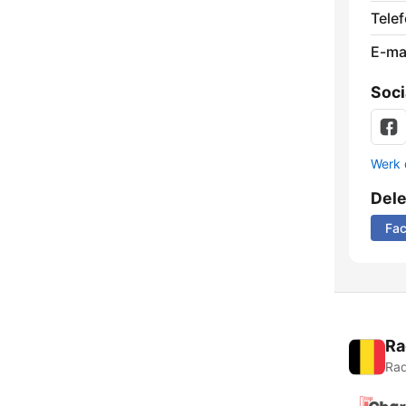
Tele
E-mai
Soci
Werk 
Del
Fa
Ra
Rad