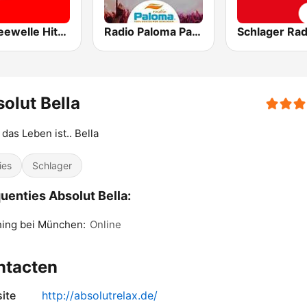
Ostseewelle Hit-Radio 105.6
Radio Paloma Partyschlager
Schlager Rad
olut Bella
das Leben ist.. Bella
ies
Schlager
uenties Absolut Bella:
hing bei München:
Online
ntacten
ite
http://absolutrelax.de/