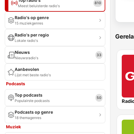
Top radio's
810
Meest beluisterde radio's
Radio's op genre
15 muziekgenres
Radio's per regio
Gerela
Lokale radio's
Nieuws
33
Nieuwsradio's
Aanbevolen
Lijst met beste radio's
Podcasts
Top podcasts
50
Populairste podcasts
Podcasts op genre
18 themagenres
Muziek