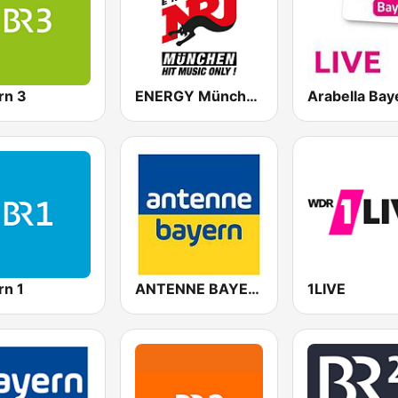
rn 3
ENERGY München
Arabella Bay
rn 1
ANTENNE BAYERN
1LIVE