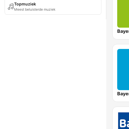
Topmuziek
Meest beluisterde muziek
Baye
Baye