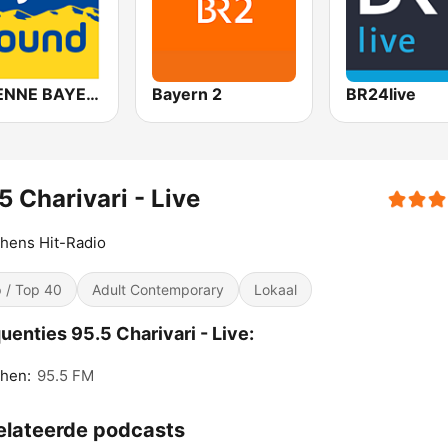
ANTENNE BAYERN Bayern Sound
Bayern 2
BR24live
5 Charivari - Live
hens Hit-Radio
 / Top 40
Adult Contemporary
Lokaal
uenties 95.5 Charivari - Live:
hen:
95.5 FM
elateerde podcasts