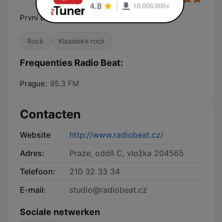
První bigbít u nás
Rock
Klassieke rock
Frequenties Radio Beat:
Prague:
95.3 FM
Contacten
Website
http://www.radiobeat.cz/
Adres:
Praze, oddíl C, vložka 204565
Telefoon:
210 32 33 34
E-mail:
studio@radiobeat.cz
Sociale netwerken