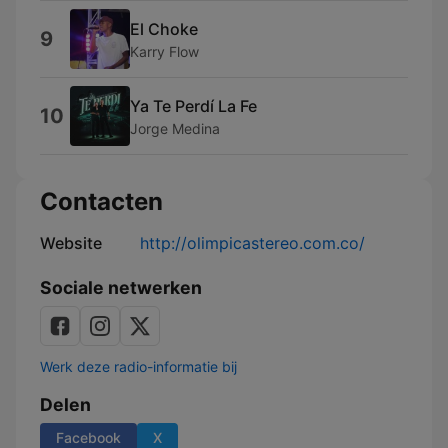
El Choke
9
Karry Flow
Ya Te Perdí La Fe
10
Jorge Medina
Contacten
Website
http://olimpicastereo.com.co/
Sociale netwerken
Werk deze radio-informatie bij
Delen
Facebook
X