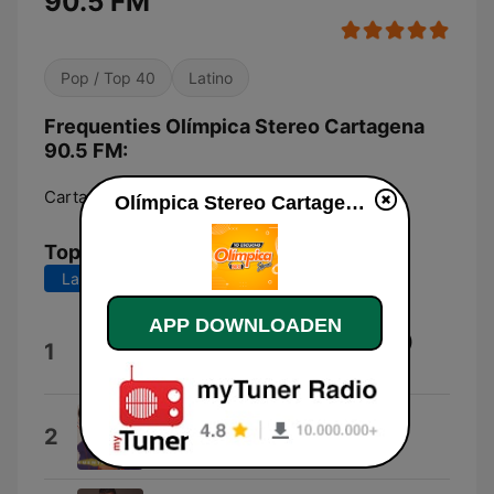
90.5 FM
Pop / Top 40
Latino
Frequenties Olímpica Stereo Cartagena
90.5 FM:
Cartagena:
90.5 FM
Olímpica Stereo Cartagena 90.5 FM live luisteren
Top nummers
Laatste 7 dagen
Laatste 30 dagen
APP DOWNLOADEN
Pa Mañana Es Tarde (El Tornillo)
1
Jakobo Fonseca
Me Estoy Enamorando
2
Jerry Rivera