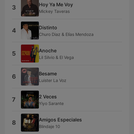
Hoy Ya Me Voy
3
Mickey Taveras
Distinto
4
Churo Diaz & Elías Mendoza
Anoche
5
Lil Silvio & El Vega
Besame
6
Luister La Voz
2 Veces
7
Yiyo Sarante
Amigos Especiales
8
Blindaje 10