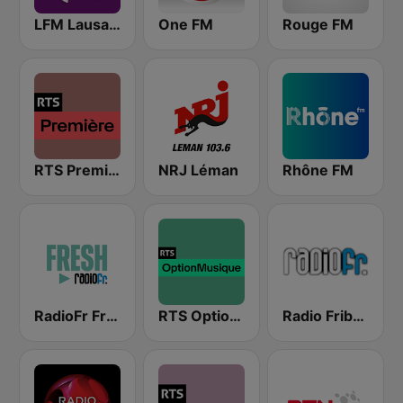
LFM Lausanne FM
One FM
Rouge FM
RTS Première
NRJ Léman
Rhône FM
RadioFr Fresh
RTS Option Musique
Radio Fribourg