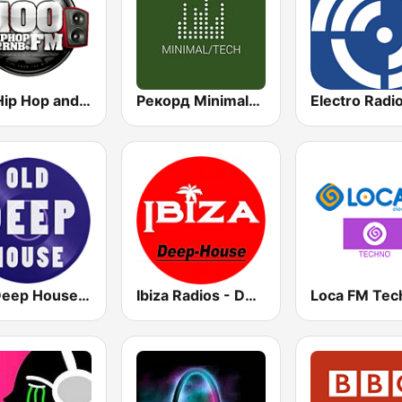
100 Hip Hop and RNB FM
Рекорд Minimal/Tech (Record Minimal/Tech)
Electro Radi
Old Deep House Music
Ibiza Radios - Deep House
Loca FM Tec