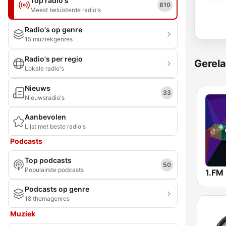
Top radio's
810
Meest beluisterde radio's
Radio's op genre
15 muziekgenres
Radio's per regio
Gerela
Lokale radio's
Nieuws
33
Nieuwsradio's
Aanbevolen
Lijst met beste radio's
Podcasts
Top podcasts
50
Populairste podcasts
Podcasts op genre
18 themagenres
Muziek