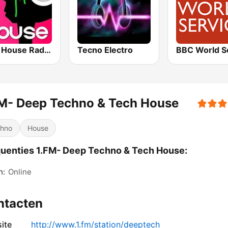
Tech House RadioSpinner
Tecno Electro
M- Deep Techno & Tech House
hno
House
uenties 1.FM- Deep Techno & Tech House:
h:
Online
ntacten
ite
http://www.1.fm/station/deeptech