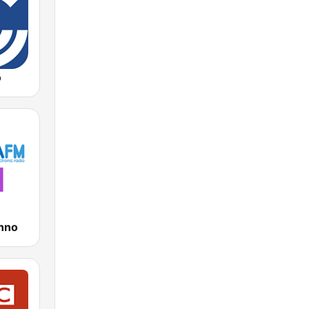
o
hno