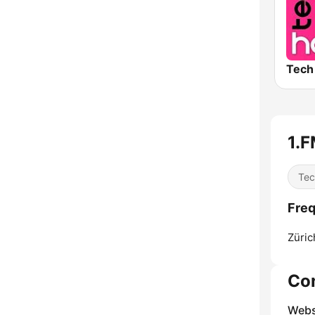
1.F
Tec
Freq
Züric
Co
Webs