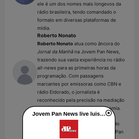
ele é um dos nomes mais longevos da
rádio brasileira, tendo comandado o
formato em diversas plataformas de
mídia.
Roberto Nonato
Roberto Nonato
atua como âncora do
Jornal da Manhã
na Jovem Pan News,
trazendo sua vasta experiência no rádio
all-news
para as primeiras horas da
programação. Com passagens
marcantes por emissoras como CBN e
rádio Eldorado, o jornalista é
reconhecido pela precisão na mediação
de debates sobre política e economia.
Jovem Pan News live luisteren
Fernando Rocha
Fernando Rocha
é o apresentador do
programa
Morning Show
na Jovem Pan