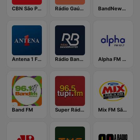
CBN São Paulo
Rádio Gaúcha ZH
BandNews FM - 96.9 SP
Antena 1 FM
Rádio Bandeirantes
Alpha FM 101.7
Band FM
Super Rádio Tupi
Mix FM São Paulo