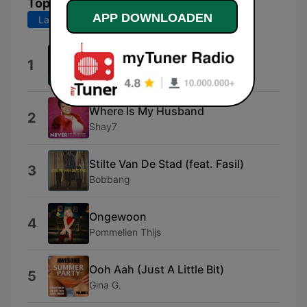
Top nummers
APP DOWNLOADEN
Laatste 7 dagen
Laatste 30 dagen
ZONDE
1
Aaron Blommaert
Where Is My Husband
2
Shay7
Stilte Van De Stad (feat. Fasil)
3
Bobbang
Ongewoon
4
Pommelien Thijs
Ooh Aah (Just A Little Bit)
5
Gina G.