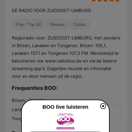
DE RADIO VOOR ZUIDOOST-LIMBURG
Pop / Top 40
Nieuws
Oldies
Regioradio voor: ZUIDOOST-LIMBURG, met zenders
in Bilzen, Lanaken en Tongeren. Bilzen: 105,1,
Lanaken 107.1 en Tongeren 107.3 FM. Wereldwijd te
beluisteren via: www.radioboo.be en via de betere
streaming app's. Dagelijks muziek en informatie
voor en door mensen uit de regio.
Frequenties BOO:
Bilzen:
105.1 FM
BOO live luisteren
Lanaken:
107.1
Tongeren:
107.3