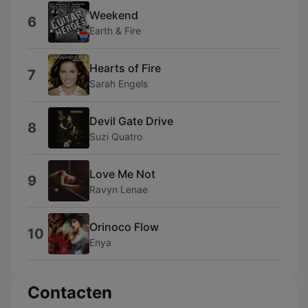
Weekend
6
Earth & Fire
Hearts of Fire
7
Sarah Engels
Devil Gate Drive
8
Suzi Quatro
Love Me Not
9
Ravyn Lenae
Orinoco Flow
10
Enya
Contacten