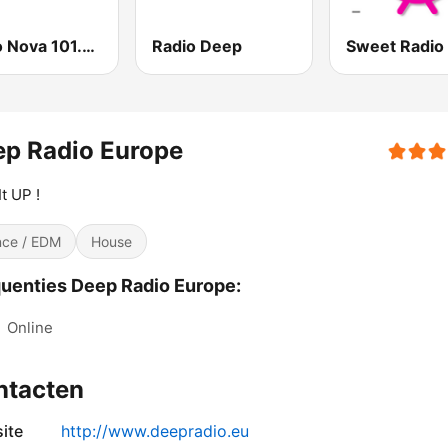
Radio Nova 101.7 FM
Radio Deep
ep Radio Europe
It UP !
ce / EDM
House
uenties Deep Radio Europe:
:
Online
ntacten
ite
http://www.deepradio.eu