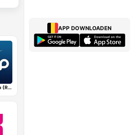
APP DOWNLOADEN
Рекорд Deep (Record Deep)