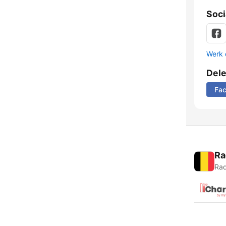
Soci
Werk 
Del
Fa
Ra
Rad