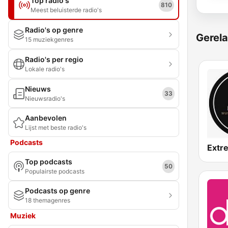
Top radio's
810
Meest beluisterde radio's
Radio's op genre
Gerela
15 muziekgenres
Radio's per regio
Lokale radio's
Nieuws
33
Nieuwsradio's
Aanbevolen
Lijst met beste radio's
Podcasts
Top podcasts
50
Populairste podcasts
Podcasts op genre
18 themagenres
Muziek