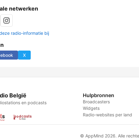
ale netwerken
deze radio-informatie bij
en
cebook
X
dio België
Hulpbronnen
Broadcasters
iostations en podcasts
Widgets
Radio-websites per land
© AppMind 2026. Alle recht