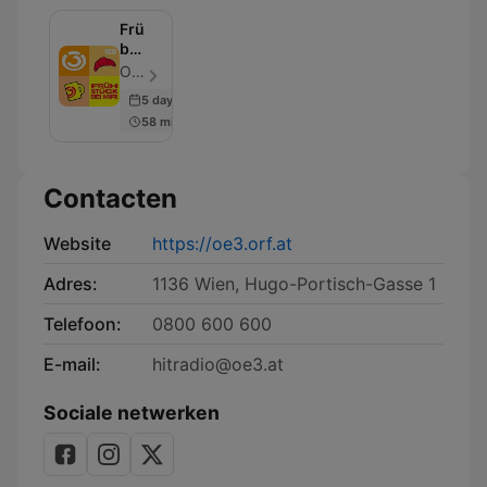
Frühstück
bei
mir
ORF Hitradio Ö3 - Aflevering 6
5 days ago
58 min
Contacten
Website
https://oe3.orf.at
Adres:
1136 Wien, Hugo-Portisch-Gasse 1
Telefoon:
0800 600 600
E-mail:
hitradio@oe3.at
Sociale netwerken