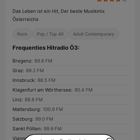
Das Leben ist ein Hit, Der beste Musikmix
Österreichs
Rock
Pop / Top 40
Adult Contemporary
Frequenties Hitradio Ö3:
Bregenz:
89.6 FM
Graz:
89.2 FM
Innsbruck:
88.5 FM
Klagenfurt am Wörthersee:
90.4 FM
Linz:
88.8 FM
Mattersburg:
100.9 FM
Salzburg:
99.0 FM
Sankt Pölten:
99.9 FM
Vienna:
99.9 FM