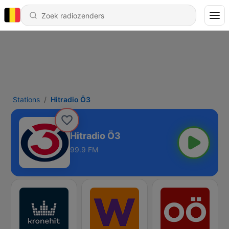
Stations
Hitradio Ö3
Hitradio Ö3
99.9 FM