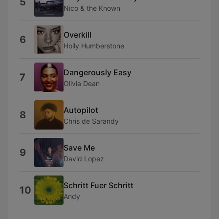
5
Nico & the Known
Overkill
6
Holly Humberstone
Dangerously Easy
7
Olivia Dean
Autopilot
8
Chris de Sarandy
Save Me
9
David Lopez
Schritt Fuer Schritt
10
Andy