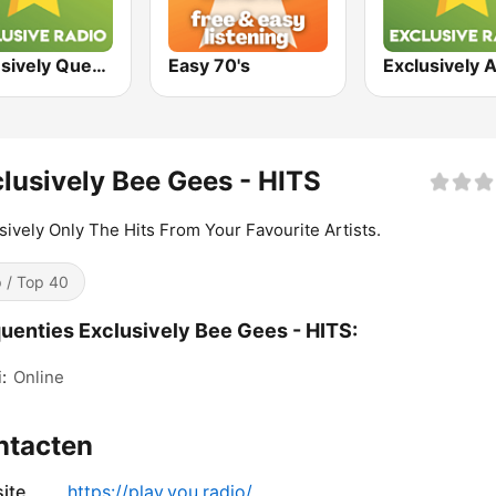
Exclusively Queen
Easy 70's
Exclusively 
lusively Bee Gees - HITS
sively Only The Hits From Your Favourite Artists.
 / Top 40
uenties Exclusively Bee Gees - HITS:
:
Online
ntacten
ite
https://play.you.radio/