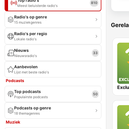
Top radio's
810
Meest beluisterde radio's
Radio's op genre
15 muziekgenres
Gerela
Radio's per regio
Lokale radio's
Nieuws
33
Nieuwsradio's
Aanbevolen
Lijst met beste radio's
Podcasts
Top podcasts
50
Populairste podcasts
Podcasts op genre
18 themagenres
Muziek