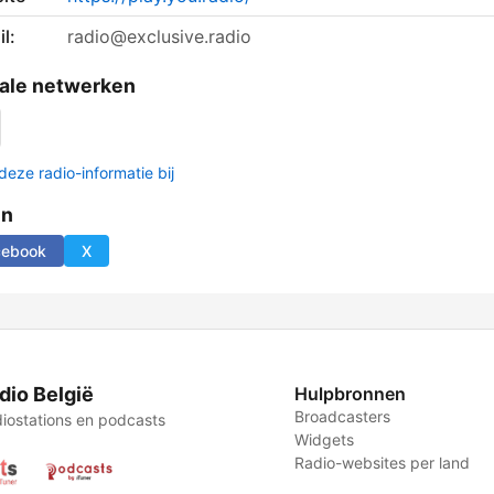
l:
radio@exclusive.radio
ale netwerken
deze radio-informatie bij
en
cebook
X
dio België
Hulpbronnen
Broadcasters
iostations en podcasts
Widgets
Radio-websites per land