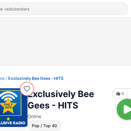
ons
Exclusively Bee Gees - HITS
Exclusively Bee
0
Gees - HITS
Online
Pop / Top 40