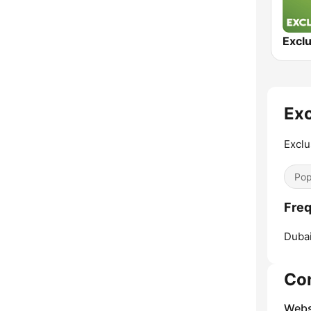
Exc
Exclu
Pop
Freq
Dubai
Co
Webs