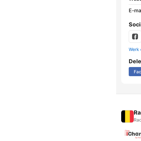
E-mai
Soci
Werk 
Del
Fa
Ra
Rad