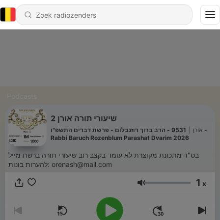
Podcasts
שיעורי תורה אורן 2
9531 - הרב ברוך רוזנבלום - פרשת דברים התשפ"ו -
|
אורן
Rabbi Baruch Rozenblum Parashat Dvarim 2026
בס"ד מתכונת מקוצרת לא עומד בקצב רוב שיעורי תורה ברשת מייל
להערות בונות: orenash@mail.com
1
x
Volume