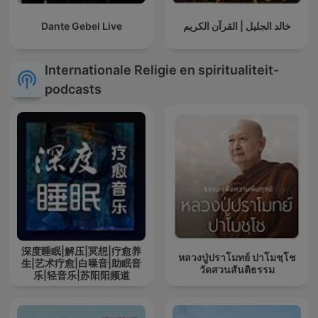
Dante Gebel Live
خالد الجليل | القرآن الكريم
Internationale Religie en spiritualiteit-
podcasts
深度睡眠|解压|冥想|疗愈养
หลวงปู่ปราโมทย์ ปาโมชฺโช
生|艺术疗愈|白噪音|助眠音
วัดสวนสันติธรรม
乐|轻音乐|苏阳阳频道