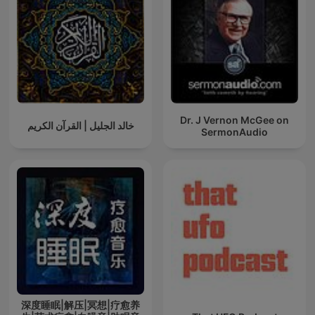
Dr. J Vernon McGee on
خالد الجليل | القرآن الكريم
SermonAudio
深度睡眠|解压|冥想|疗愈养