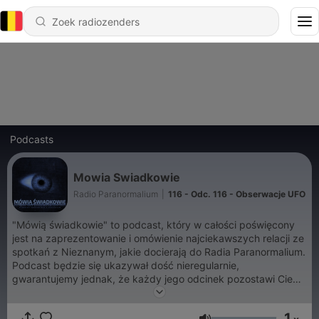
Podcasts
Mowia Swiadkowie
Radio Paranormalium
|
116 - Odc. 116 - Obserwacje UFO
"Mówią świadkowie" to podcast, który w całości poświęcony
jest na zaprezentowanie i omówienie najciekawszych relacji ze
spotkań z Nieznanym, jakie docierają do Radia Paranormalium.
Podcast będzie się ukazywał dość nieregularnie,
gwarantujemy jednak, że każdy jego odcinek pozostawi Ciebie
Drogi Słuchaczu i Ciebie Droga Słuchaczko z mnóstwem pytań
o prawdziwą naturę naszej rzeczywistości...
1