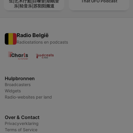
生|艺术疗愈|白噪音|助眠音
That UFO Podcast
乐|轻音乐|苏阳阳频道
Radio België
Radiostations en podcasts
Hulpbronnen
Broadcasters
Widgets
Radio-websites per land
Over & Contact
Privacyverklaring
Terms of Service